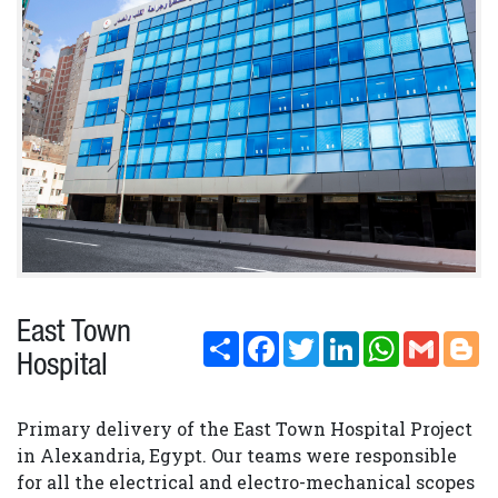
Us
Our
References
East Town Hospital
East Town
Highlights
Share
Facebook
Twitter
LinkedIn
WhatsApp
Gmail
Bl
Hospital
Primary delivery of the East Town Hospital Project
News
in Alexandria, Egypt. Our teams were responsible
for all the electrical and electro-mechanical scopes